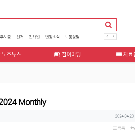
주노총
선거
전태일
연맹소식
노동상담
노조뉴스
참여마당
자료
 2024 Monthly
작성일
2024.04.23
목록