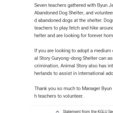
Seven teachers gathered with Byun J
Abandoned Dog Shelter, and volunteer
d abandoned dogs at the shelter. Dog
teachers to play fetch and hike aroun
helter and are looking for forever ho
If you are looking to adopt a medium
al Story Guryong-dong Shelter can ass
crimination. Animal Story also has in
herlands to assist in international ad
Thank you so much to Manager Byun a
h teachers to volunteer.
관련자료
Statement from the KGLU Se