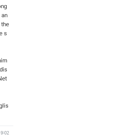
ong
 an
 the
e s
nim
dis
Net
glis
19:02