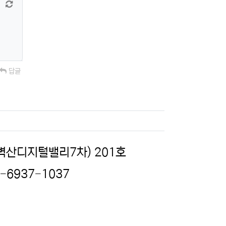
 늘이기
댓글창 줄이기
새 댓글 작성
답글
(벽산디지털밸리7차) 201호
2-6937-1037