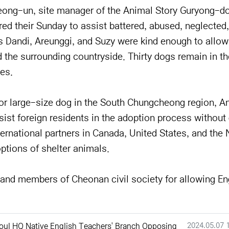
eong-un, site manager of the Animal Story Guryong-d
ed their Sunday to assist battered, abused, neglected,
s Dandi, Areunggi, and Suzy were kind enough to allow
d the surrounding countryside. Thirty dogs remain in th
mes.
 or large-size dog in the South Chungcheong region, A
ist foreign residents in the adoption process without 
ternational partners in Canada, United States, and the 
options of shelter animals.
nd members of Cheonan civil society for allowing En
작성일
2024.05.07 
oul HQ Native English Teachers' Branch Opposing