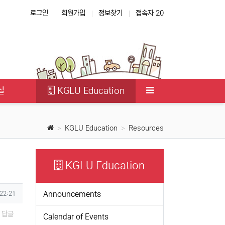
로그인
회원가입
정보찾기
접속자 20
실
KGLU Education
KGLU Education
Resources
KGLU Education
Announcements
 22:21
답글
Calendar of Events