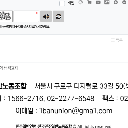
이모티콘
폰트어썸
동영상
이미지
댓글창
비밀
자동등록방지 숫자를 순서대로 입력하세요.
목록
와 법적고지
반노동조합
서울시 구로구 디지털로 33길 50
 1566-2716, 02-2277-6548
팩스 : 0
이메일 : ilbanunion@gmail.com
민주일반연맹 전국민주일반노동조합
All rights reserved.