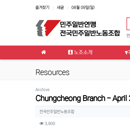
상단 네비
즐겨찾기
새글
08월 09일(일)
민
메인 메뉴
노조소개
Resources
분류
Archive
Chungcheong Branch - April
작성자 정보
작성
전국민주일반노동조합
컨텐츠 정보
조회
3,900