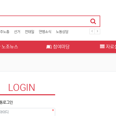
주노총
선거
전태일
연맹소식
노동상담
노조뉴스
참여마당
자료
LOGIN
동로그인
필수