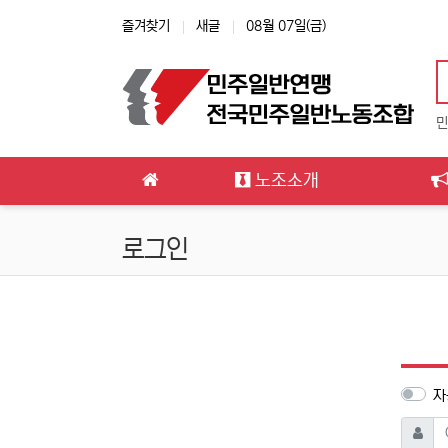
상단 네비
즐겨찾기
새글
08월 07일(금)
민
메인 메뉴
노조소개
로그인
자
아이디